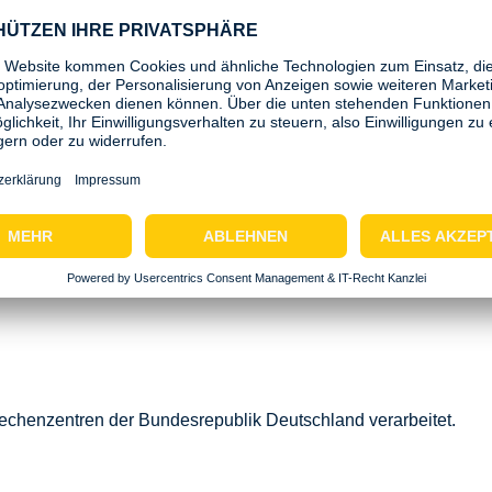
inen spezialisierten Software-Anbieter. Dieser wird als Dienstl
lege der Systeme ggf. auch Kenntnis von Ihren personenbezog
rarbeitungsvertrag abgeschlossen, der sicherstellt, dass die D
ang Ihrer Bewerbung von der Personalabteilung gesichtet. G
en für die jeweils offene Position weitergeleitet. Dann wird der 
die Personen Zugriff auf Ihre Daten, die dies für den ordnun
echenzentren der Bundesrepublik Deutschland verarbeitet.